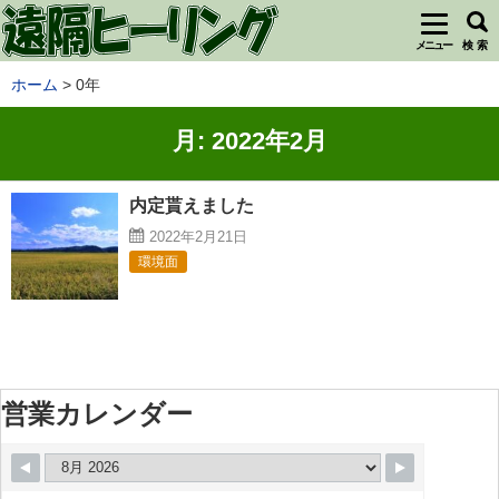
メニュー
検 索
ホーム
0年
月:
2022年2月
内定貰えました
2022年2月21日
環境面
営業カレンダー