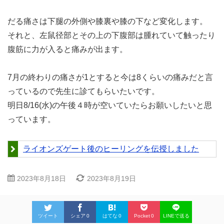
だる痛さは下腿の外側や膝裏や膝の下など変化します。
それと、左鼠径部とその上の下腹部は腫れていて触ったり
腹筋に力が入ると痛みが出ます。
7月の終わりの痛さが1とすると今は8くらいの痛みだと言
っているので先生に診てもらいたいです。
明日8/16(水)の午後４時が空いていたらお願いしたいと思
っています。
ライオンズゲート後のヒーリングを伝授しました
2023年8月18日
2023年8月19日
ツイート
シェア
0
はてな
0
Pocket
0
LINEで送る