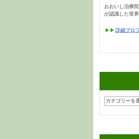
おおいし治療院
が認識した世界
詳細プロ
カ
テ
ゴ
リ
ー