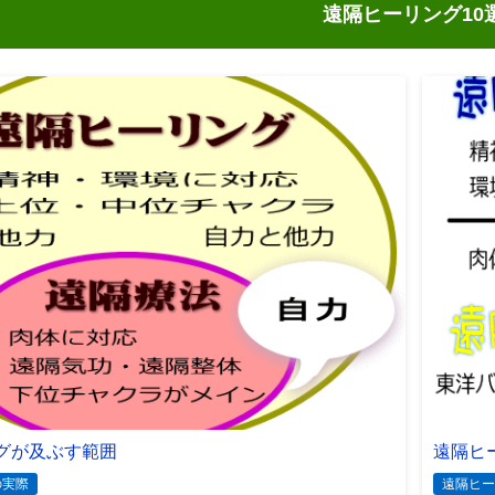
遠隔ヒーリング10
グが及ぶす範囲
遠隔ヒ
の実際
遠隔ヒー