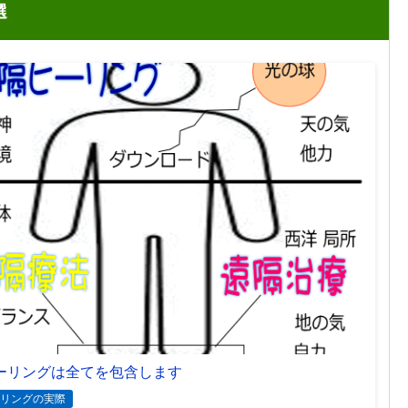
選
ーリングは全てを包含します
リングの実際