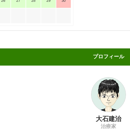
26
27
28
29
30
プロフィール
大石建治
治療家