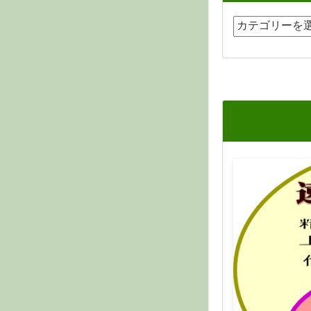
カ
テ
ゴ
リ
ー