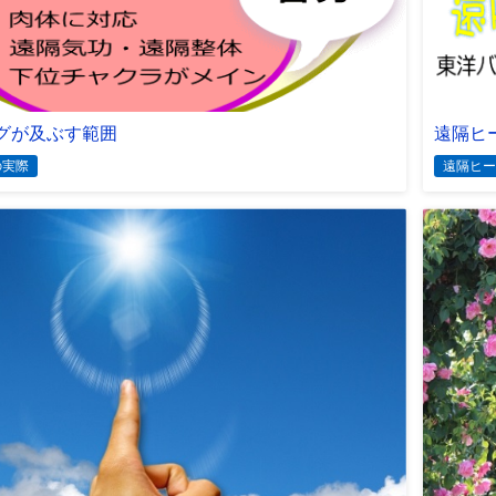
グが及ぶす範囲
遠隔ヒ
の実際
遠隔ヒー