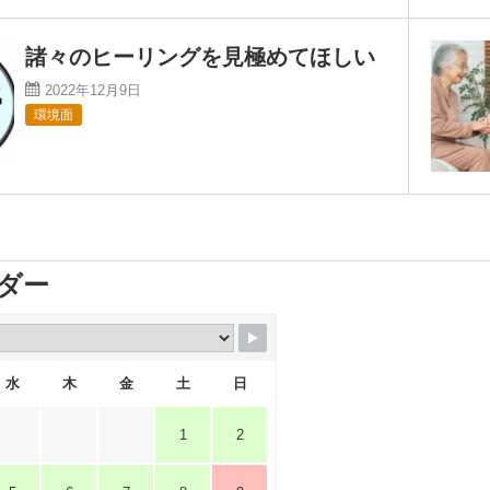
諸々のヒーリングを見極めてほしい
2022年12月9日
環境面
ダー
水
木
金
土
日
1
2