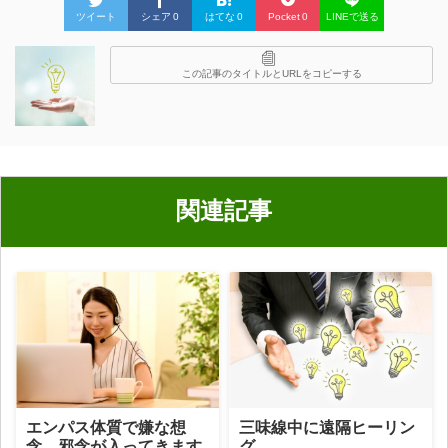
ツイート
シェア
0
はてな
0
Pocket
0
LINEで送る
この記事のタイトルとURLをコピーする
関連記事
エンパス体質で嫌な想
三味線中に遠隔ヒーリン
念、邪念が入ってきます
グ