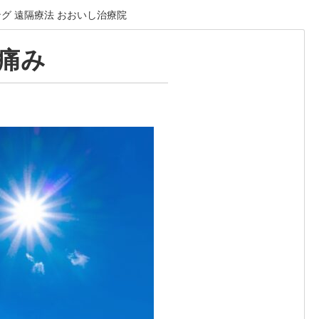
ング 遠隔療法 おおいし治療院
痛み