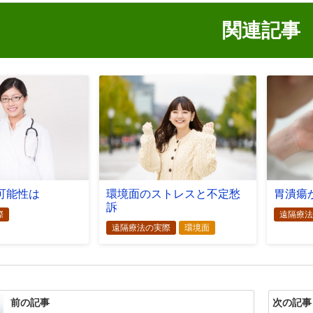
関連記事
可能性は
環境面のストレスと不定愁
胃潰瘍
訴
際
遠隔療法
遠隔療法の実際
環境面
前の記事
次の記事