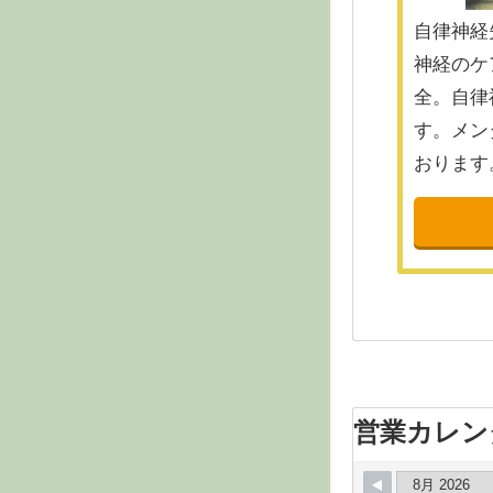
自律神経
神経のケ
全。自律
す。メン
おります
営業カレン