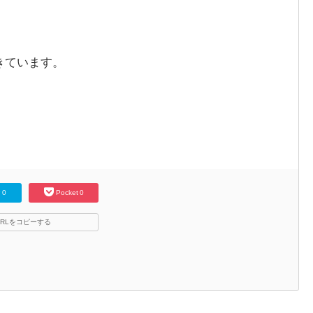
きています。
な
0
Pocket
0
RLをコピーする