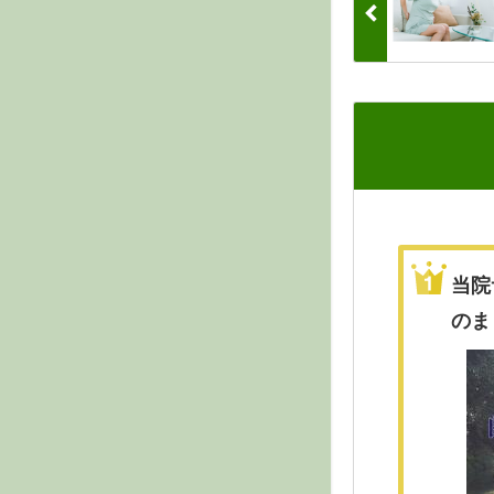
当院
のま