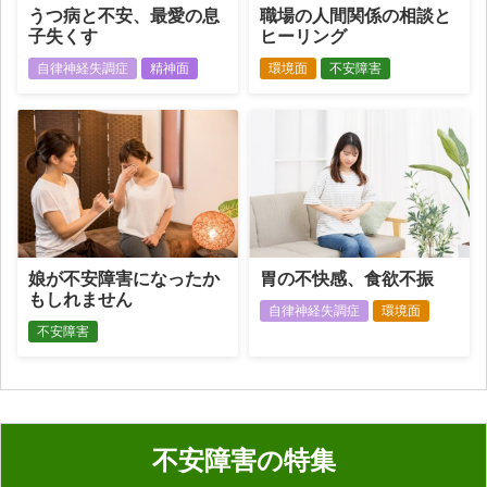
うつ病と不安、最愛の息
職場の人間関係の相談と
子失くす
ヒーリング
自律神経失調症
精神面
環境面
不安障害
娘が不安障害になったか
胃の不快感、食欲不振
もしれません
自律神経失調症
環境面
不安障害
不安障害の特集