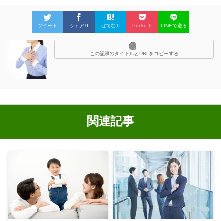
ツイート
シェア
0
はてな
0
Pocket
0
LINEで送る
この記事のタイトルとURLをコピーする
関連記事