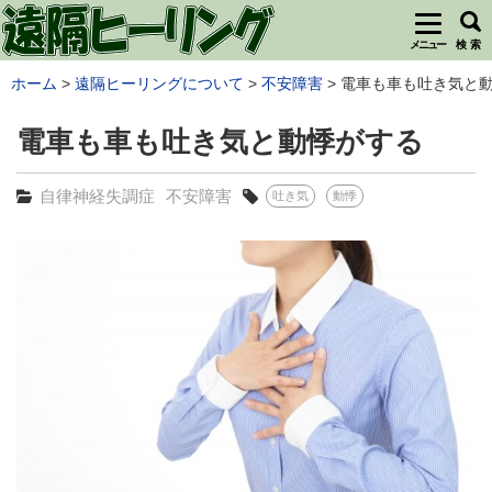
メニュー
検 索
ホーム
遠隔ヒーリングについて
不安障害
電車も車も吐き気と動
電車も車も吐き気と動悸がする
自律神経失調症
不安障害
吐き気
動悸