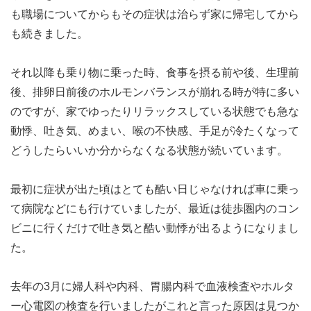
も職場についてからもその症状は治らず家に帰宅してから
も続きました。
それ以降も乗り物に乗った時、食事を摂る前や後、生理前
後、排卵日前後のホルモンバランスが崩れる時が特に多い
のですが、家でゆったりリラックスしている状態でも急な
動悸、吐き気、めまい、喉の不快感、手足が冷たくなって
どうしたらいいか分からなくなる状態が続いています。
最初に症状が出た頃はとても酷い日じゃなければ車に乗っ
て病院などにも行けていましたが、最近は徒歩圏内のコン
ビニに行くだけで吐き気と酷い動悸が出るようになりまし
た。
去年の3月に婦人科や内科、胃腸内科で血液検査やホルタ
ー心電図の検査を行いましたがこれと言った原因は見つか