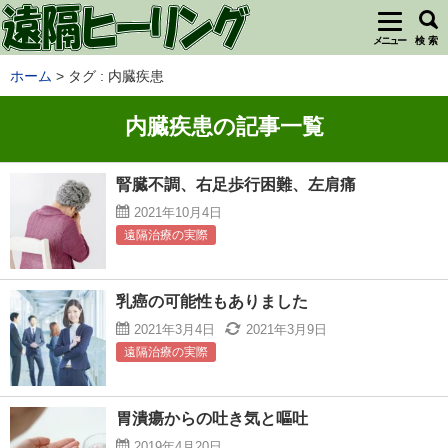
メニュー
検 索
ホーム
タグ : 内臓疾患
内臓疾患の記事一覧
腎臓不調、右足歩行困難、左肩痛
2021年10月4日
遠隔治療の実際
乳癌の可能性もありました
2021年3月4日
2021年3月9日
遠隔治療の実際
胃潰瘍からの吐き気と嘔吐
2019年4月20日