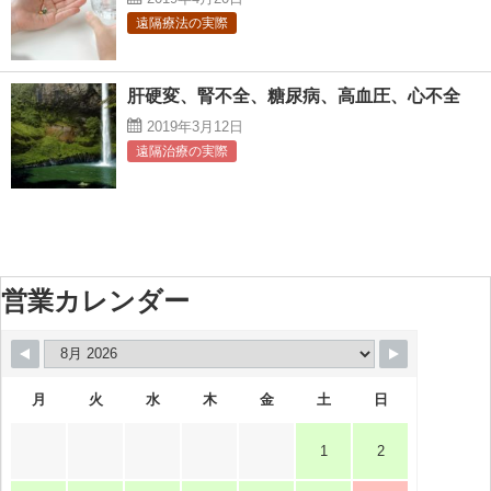
遠隔療法の実際
肝硬変、腎不全、糖尿病、高血圧、心不全
2019年3月12日
遠隔治療の実際
営業カレンダー
月
火
水
木
金
土
日
1
2